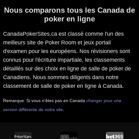
Nous comparons tous les Canada de
poker en ligne
CanadaPokerSites.ca est classé comme l'un des
meilleurs site de Poker Room et jeux portail
d'examen pour les européens. Nos révisioners sont
connus pour l'écriture impartiale, les classements
détaillés sur des choix en ligne de salle de poker de
Canadiens. Nous sommes diligents dans notre
classement de salle de poker en ligne à Canada.
Remarque: Si vous n'êtes pas en Canada
changer pour une
version différente de notre site
.