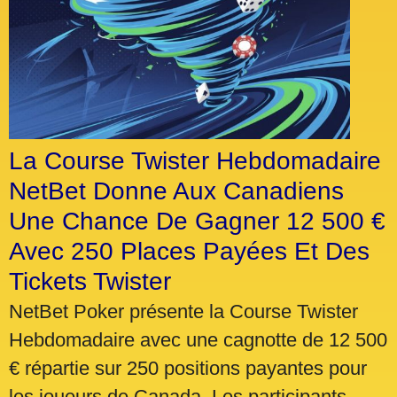
La Course Twister Hebdomadaire
NetBet Donne Aux Canadiens
Une Chance De Gagner 12 500 €
Avec 250 Places Payées Et Des
Tickets Twister
NetBet Poker présente la Course Twister
Hebdomadaire avec une cagnotte de 12 500
€ répartie sur 250 positions payantes pour
les joueurs de Canada. Les participants