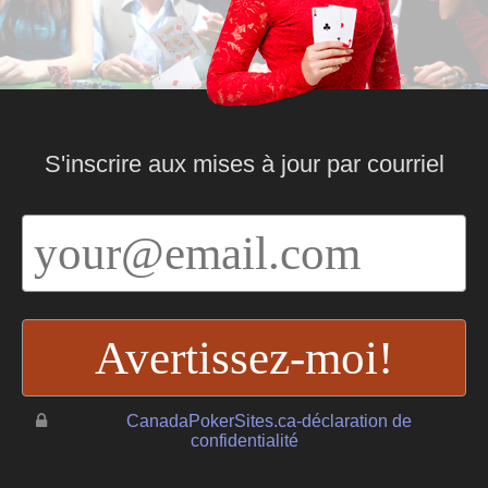
S'inscrire aux mises à jour par courriel
CanadaPokerSites.ca-déclaration de
confidentialité