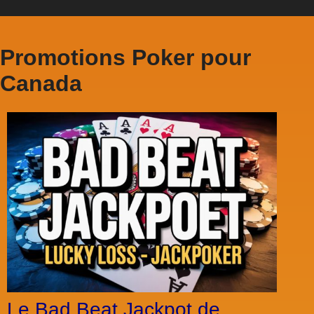
Promotions Poker pour
Canada
Le Bad Beat Jackpot de