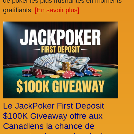
de poker les plus frustrantes en moments
gratifiants.
[En savoir plus]
Le JackPoker First Deposit
$100K Giveaway offre aux
Canadiens la chance de