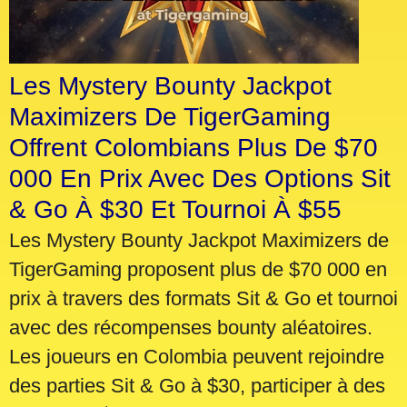
Les Mystery Bounty Jackpot
Maximizers De TigerGaming
Offrent Colombians Plus De $70
000 En Prix Avec Des Options Sit
& Go À $30 Et Tournoi À $55
Les Mystery Bounty Jackpot Maximizers de
TigerGaming proposent plus de $70 000 en
prix à travers des formats Sit & Go et tournoi
avec des récompenses bounty aléatoires.
Les joueurs en Colombia peuvent rejoindre
des parties Sit & Go à $30, participer à des