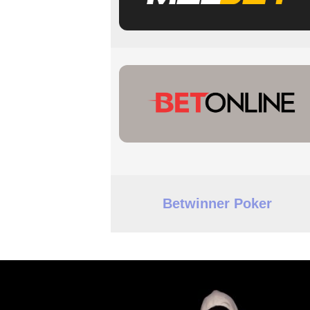
Betwinner Poker