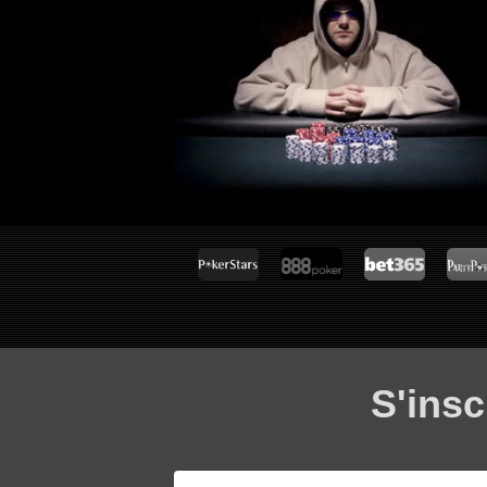
S'insc