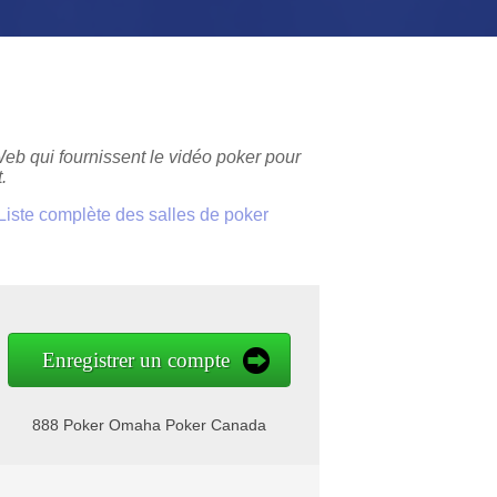
b qui fournissent le vidéo poker pour
.
Liste complète des salles de poker
Enregistrer un compte
888 Poker Omaha Poker Canada