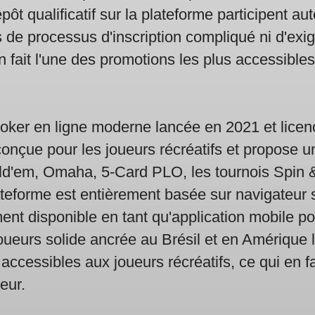
épôt qualificatif sur la plateforme participent 
as de processus d'inscription compliqué ni d'ex
 en fait l'une des promotions les plus accessib
poker en ligne moderne lancée en 2021 et lice
 conçue pour les joueurs récréatifs et propose
d'em, Omaha, 5-Card PLO, les tournois Spin &
teforme est entièrement basée sur navigateur
ement disponible en tant qu'application mobile po
ueurs solide ancrée au Brésil et en Amérique l
 accessibles aux joueurs récréatifs, ce qui en fa
eur.