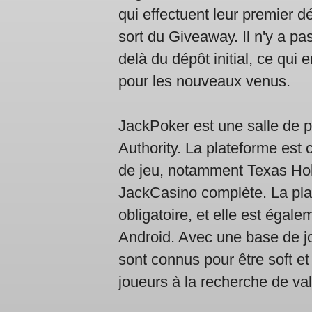
qui effectuent leur premier d
sort du Giveaway. Il n'y a p
delà du dépôt initial, ce qui
pour les nouveaux venus.
JackPoker est une salle de 
Authority. La plateforme est
de jeu, notamment Texas Hol
JackCasino complète. La pla
obligatoire, et elle est égal
Android. Avec une base de jo
sont connus pour être soft et
joueurs à la recherche de val