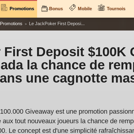
Promotions
Bonus
Mobile
Tournois
Promotions
Le JackPoker First Deposi...
>
m
Information légale
Omaha Poker
Poker grat
ker
Rakeback
Jeux de casino
 First Deposit $100K
nada la chance de rem
dans une cagnotte ma
$100.000 Giveaway est une promotion passion
 aux tout nouveaux joueurs la chance de rempo
. Le concept est d'une simplicité rafraîchiss