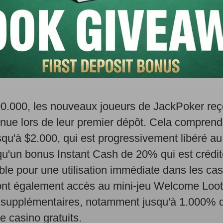
0.000, les nouveaux joueurs de JackPoker reç
ue lors de leur premier dépôt. Cela compren
'à $2.000, qui est progressivement libéré au 
 qu'un bonus Instant Cash de 20% qui est crédit
ible pour une utilisation immédiate dans les ca
 ont également accès au mini-jeu Welcome Loot
upplémentaires, notamment jusqu'à 1.000% d'
e casino gratuits.