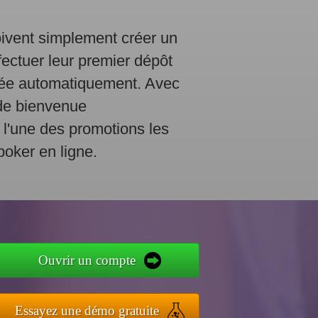
oivent simplement créer un
fectuer leur premier dépôt
irmée automatiquement. Avec
 de bienvenue
l'une des promotions les
oker en ligne.
Ouvrir un compte
Essayez une démo gratuite