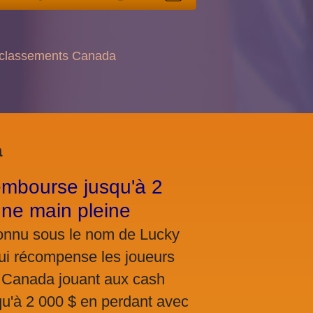
 classements Canada
a
embourse jusqu'à 2
ne main pleine
onnu sous le nom de Lucky
ui récompense les joueurs
s Canada jouant aux cash
u'à 2 000 $ en perdant avec