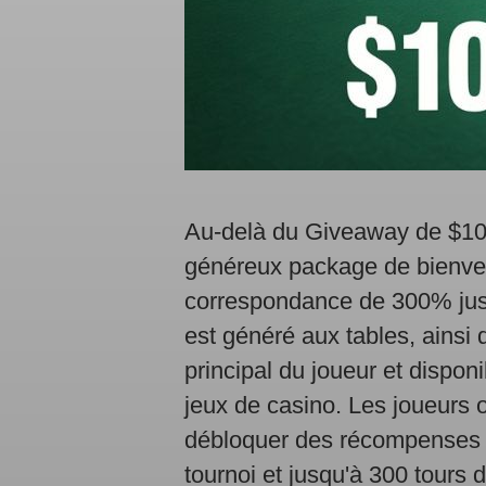
Au-delà du Giveaway de $10
généreux package de bienven
correspondance de 300% jusqu
est généré aux tables, ainsi
principal du joueur et dispon
jeux de casino. Les joueurs
débloquer des récompenses s
tournoi et jusqu'à 300 tours d