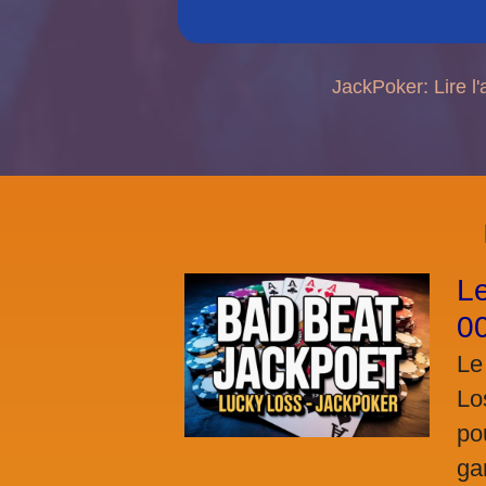
JackPoker: Lire l'
L
0
Le
Lo
po
ga