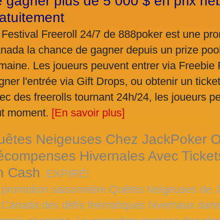
 gagner plus de 5 000 $ en prix h
atuitement
 Festival Freeroll 24/7 de 888poker est une pr
nada la chance de gagner depuis un prize poo
maine. Les joueurs peuvent entrer via Freebie F
gner l'entrée via Gift Drops, ou obtenir un ticke
ec des freerolls tournant 24h/24, les joueurs peu
ut moment.
[En savoir plus]
uêtes Neigeuses Chez JackPoker O
compenses Hivernales Avec Tickets
n Cash
EXPIRÉ!
 promotion saisonnière Quêtes Neigeuses de J
 Canada des défis thématiques hivernaux dans