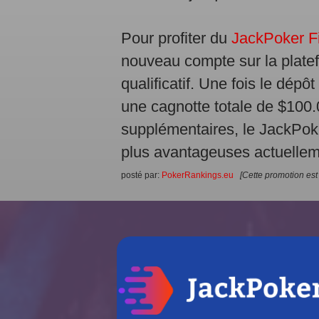
Pour profiter du
JackPoker F
nouveau compte sur la platef
qualificatif. Une fois le dép
une cagnotte totale de $100
supplémentaires, le JackPok
plus avantageuses actuelleme
posté par:
PokerRankings.eu
[Cette promotion est