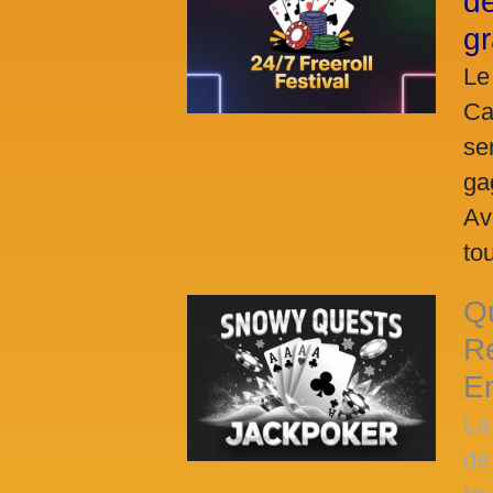
de
gr
Le
Ca
se
ga
Av
to
Q
Ré
E
La
de